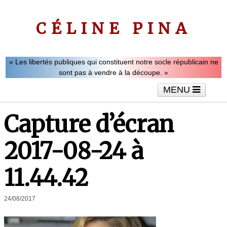
CÉLINE PINA
« Les libertés publiques qui constituent notre socle républicain ne
sont pas à vendre à la découpe. »
MENU
Accueil
Le mot de Céline Pina
Tribunes
Capture d’écran
Interviews
Vidéos
Articles
2017-08-24 à
11.44.42
24/08/2017