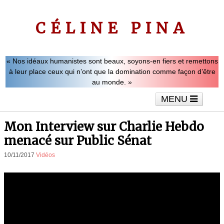
CÉLINE PINA
« Nos idéaux humanistes sont beaux, soyons-en fiers et remettons
à leur place ceux qui n’ont que la domination comme façon d’être
au monde. »
MENU
Accueil
Le mot de Céline Pina
Tribunes
Mon Interview sur Charlie Hebdo
Interviews
Vidéos
Articles
menacé sur Public Sénat
10/11/2017
Vidéos