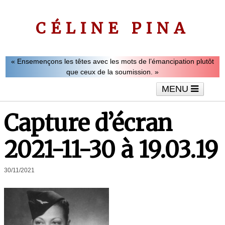
CÉLINE PINA
« Ensemençons les têtes avec les mots de l’émancipation plutôt
que ceux de la soumission. »
MENU
Accueil
Le mot de Céline Pina
Tribunes
Capture d’écran
Interviews
Vidéos
Articles
2021-11-30 à 19.03.19
30/11/2021