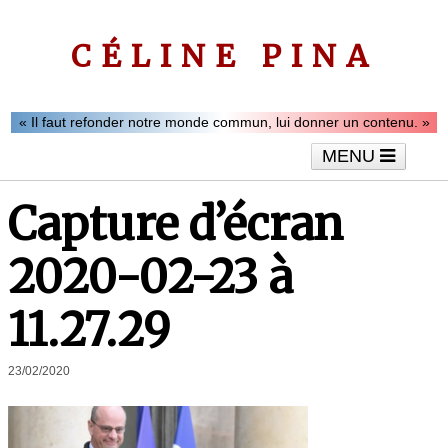
CÉLINE PINA
« Il faut refonder notre monde commun, lui donner un contenu. »
MENU
Accueil
Le mot de Céline Pina
Tribunes
Capture d’écran
Interviews
Vidéos
Articles
2020-02-23 à
11.27.29
23/02/2020