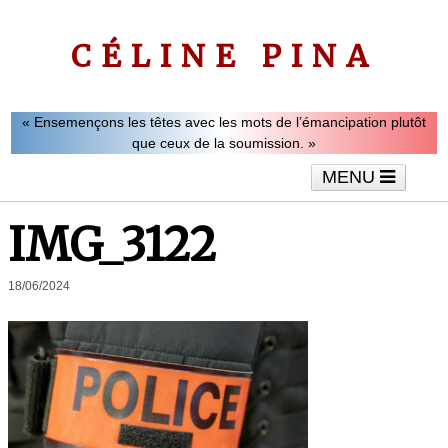
CÉLINE PINA
« Ensemençons les têtes avec les mots de l’émancipation plutôt
que ceux de la soumission. »
MENU
Accueil
Le mot de Céline Pina
Tribunes
IMG_3122
Interviews
Vidéos
Articles
18/06/2024