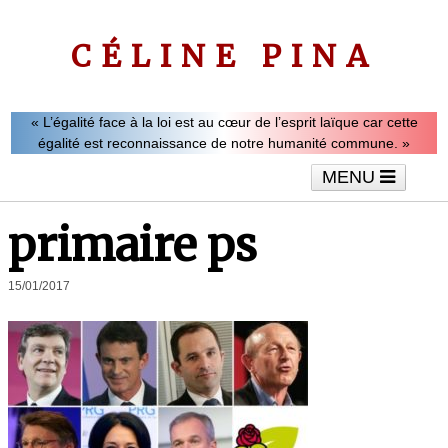
CÉLINE PINA
« L’égalité face à la loi est au cœur de l’esprit laïque car cette
égalité est reconnaissance de notre humanité commune. »
MENU
Accueil
Le mot de Céline Pina
Tribunes
primaire ps
Interviews
Vidéos
Articles
15/01/2017