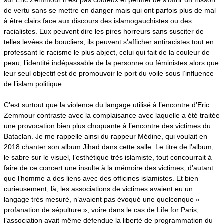
sur Eric Zemmour n’est pas coûteux et permet de s’offrir un frisson
de vertu sans se mettre en danger mais qui ont parfois plus de mal
à être clairs face aux discours des islamogauchistes ou des
racialistes. Eux peuvent dire les pires horreurs sans susciter de
telles levées de boucliers, ils peuvent s’afficher antiracistes tout en
professant le racisme le plus abject, celui qui fait de la couleur de
peau, l’identité indépassable de la personne ou féministes alors que
leur seul objectif est de promouvoir le port du voile sous l’influence
de l’islam politique.
C’est surtout que la violence du langage utilisé à l’encontre d’Eric
Zemmour contraste avec la complaisance avec laquelle a été traitée
une provocation bien plus choquante à l’encontre des victimes du
Bataclan. Je me rappelle ainsi du rappeur Médine, qui voulait en
2018 chanter son album Jihad dans cette salle. Le titre de l’album,
le sabre sur le visuel, l’esthétique très islamiste, tout concourrait à
faire de ce concert une insulte à la mémoire des victimes, d’autant
que l’homme a des liens avec des officines islamistes. Et bien
curieusement, là, les associations de victimes avaient eu un
langage très mesuré, n’avaient pas évoqué une quelconque «
profanation de sépulture », voire dans le cas de Life for Paris,
l’association avait même défendue la liberté de programmation du