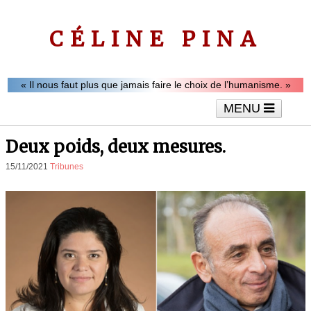
CÉLINE PINA
« Il nous faut plus que jamais faire le choix de l’humanisme. »
MENU
Accueil
Le mot de Céline Pina
Tribunes
Deux poids, deux mesures.
Interviews
Vidéos
Articles
15/11/2021
Tribunes