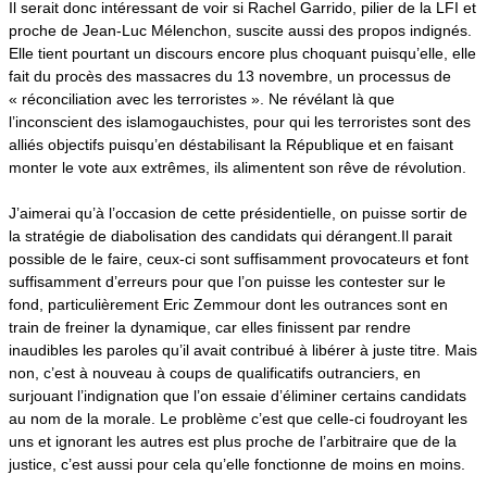
Il serait donc intéressant de voir si Rachel Garrido, pilier de la LFI et
proche de Jean-Luc Mélenchon, suscite aussi des propos indignés.
Elle tient pourtant un discours encore plus choquant puisqu’elle, elle
fait du procès des massacres du 13 novembre, un processus de
« réconciliation avec les terroristes ». Ne révélant là que
l’inconscient des islamogauchistes, pour qui les terroristes sont des
alliés objectifs puisqu’en déstabilisant la République et en faisant
monter le vote aux extrêmes, ils alimentent son rêve de révolution.
J’aimerai qu’à l’occasion de cette présidentielle, on puisse sortir de
la stratégie de diabolisation des candidats qui dérangent.
Il parait
possible de le faire, ceux-ci sont suffisamment provocateurs et font
suffisamment d’erreurs pour que l’on puisse les contester sur le
fond, particulièrement Eric Zemmour dont les outrances sont en
train de freiner la dynamique, car elles finissent par rendre
inaudibles les paroles qu’il avait contribué à libérer à juste titre. Mais
non, c’est à nouveau à coups de qualificatifs outranciers, en
surjouant l’indignation que l’on essaie d’éliminer certains candidats
au nom de la morale. Le problème c’est que celle-ci foudroyant les
uns et ignorant les autres est plus proche de l’arbitraire que de la
justice, c’est aussi pour cela qu’elle fonctionne de moins en moins.