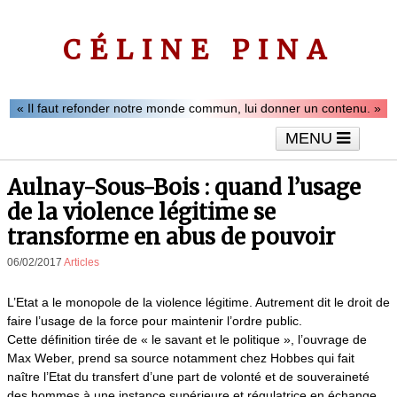
CÉLINE PINA
« Il faut refonder notre monde commun, lui donner un contenu. »
MENU
Accueil
Le mot de Céline Pina
Tribunes
Aulnay-Sous-Bois : quand l’usage
Interviews
Vidéos
Articles
de la violence légitime se
transforme en abus de pouvoir
06/02/2017
Articles
L’Etat a le monopole de la violence légitime. Autrement dit le droit de
faire l’usage de la force pour maintenir l’ordre public.
Cette définition tirée de « le savant et le politique », l’ouvrage de
Max Weber, prend sa source notamment chez Hobbes qui fait
naître l’Etat du transfert d’une part de volonté et de souveraineté
des hommes à une instance supérieure et régulatrice en échange