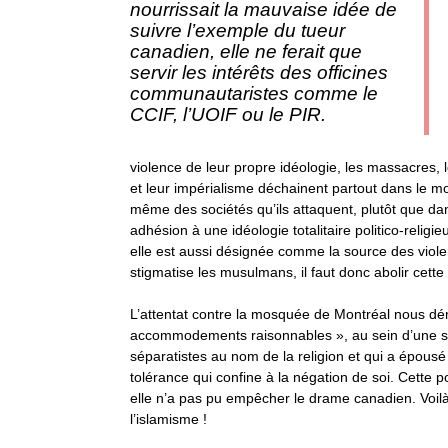
nourrissait la mauvaise idée de
suivre l’exemple du tueur
canadien, elle ne ferait que
servir les intérêts des officines
communautaristes comme le
CCIF, l’UOIF ou le PIR.
violence de leur propre idéologie, les massacres, 
et leur impérialisme déchainent partout dans le mo
même des sociétés qu’ils attaquent, plutôt que dans
adhésion à une idéologie totalitaire politico-religie
elle est aussi désignée comme la source des violen
stigmatise les musulmans, il faut donc abolir cette l
L’attentat contre la mosquée de Montréal nous démo
accommodements raisonnables », au sein d’une so
séparatistes au nom de la religion et qui a épousé 
tolérance qui confine à la négation de soi. Cette pol
elle n’a pas pu empêcher le drame canadien. Voilà q
l’islamisme !