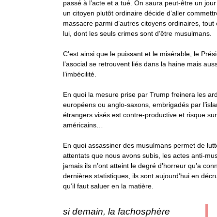
passé à l’acte et a tué.
On saura peut-être un jou
un citoyen plutôt ordinaire décide d’aller commett
massacre parmi d’autres citoyens ordinaires, tou
lui, dont les seuls crimes sont d’être musulmans.
C’est ainsi que le puissant et le misérable, le Prés
l’asocial se retrouvent liés dans la haine mais aus
l’imbécilité.
En quoi la mesure prise par Trump freinera les a
européens ou anglo-saxons, embrigadés par l’islam
étrangers visés est contre-productive et risque su
américains…
En quoi assassiner des musulmans permet de lutter
attentats que nous avons subis, les actes anti-
jamais ils n’ont atteint le degré d’horreur qu’a con
dernières statistiques, ils sont aujourd’hui en déc
qu’il faut saluer en la matière.
si demain, la fachosphère