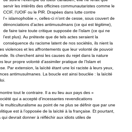
servir les intérêts des officines communautaristes comme le
CCIF, l’UOIF ou le PIR.
Drapées dans lutte contre
l’« islamophobie », celles-ci n’ont de cesse, sous couvert de
dénonciations d’actes antimusulmans (ce qui est légitime),
de faire taire toute critique supposée de l’islam (ce qui ne
l’est plus). Au prétexte que de tels actes seraient la
conséquence du racisme latent de nos sociétés, ils nient la
les violences et les affrontements que leur volonté de pouvoir
nde. Ils cherchent ainsi les causes du rejet dans la nature
 leur propre volonté d’assimiler pratique de l’Islam et
use. Par extension, la laïcité étant une loi raciste à leurs yeux,
ces antimusulmanes. La boucle est ainsi bouclée : la laïcité
oi.
ntre tout le contraire. Il a eu lieu aux pays des «
ciété qui a accepté d’incessantes revendications
le multiculturalisme au point de ne plus se définir que par une
itique est à l’opposée de la laïcité à la française. Et pourtant,
ui devrait donner à réfléchir aux idiots utiles de