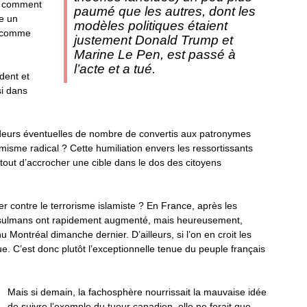
r comment
paumé que les autres, dont les
re un
modèles politiques étaient
t comme
justement Donald Trump et
Marine Le Pen, est passé à
l’acte et a tué.
ident et
si dans
rdeurs éventuelles de nombre de convertis aux patronymes
isme radical ? Cette humiliation envers les ressortissants
rtout d’accrocher une cible dans le dos des citoyens
 contre le terrorisme islamiste ? En France, après les
musulmans ont rapidement augmenté, mais heureusement,
nu Montréal dimanche dernier. D’ailleurs, si l’on en croit les
rue. C’est donc plutôt l’exceptionnelle tenue du peuple français
Mais
si demain, la fachosphère nourrissait la mauvaise idée
de suivre l’exemple du tueur canadien, elle ne ferait que