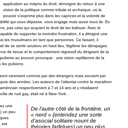
application au mépris du droit, témoigne du retour à une
vision de la politique comme tribale et archaïque, où le
pouvoir s’exprime plus dans les caprices et la volonté de
ilité qui vous dépasse, vous engage mais aussi vous lie. En
ns, pas celui qui acquiert le droit de les bafouer. Avec le
able de supporter la moindre frustration, il a désigné une
ais les musulmans en tant que personnes. Ce faisant, il
ait de se sentir soutenu en haut lieu, légitime les dérapages
nce de tenue et le comportement régressif du dirigeant de la
ulisme au pouvoir provoque : une vision reptilienne de la
s les pulsions.
es sont rarement commis par des étrangers mais souvent par
uis des années. Les auteurs de l’attentat contre le marathon
e américain respectivement à 7 et 14 ans et y résidaient
 boîte de nuit gay, était né à New-York…
dez une
De l’autre côté de la frontière, un
s) un peu
«
nerd
» (entendez une sorte
iques
d’asocial solitaire nourri de
 est
théories farfelues) un peu plus