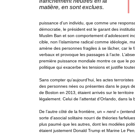
franchement neutres en la
matière, en sont exclues.
puissance d’un individu, que comme une responsab
démocratie, le président est le garant des institutio
Muslim Ban et son comportement d’adolescent incap
cible, non l’islamisme radical comme idéologie, m
amène des personnes fragiles à se lâcher, car le f
verbaux et provoque les passages à l’acte. L’abse
première puissance mondiale montre ce que le pop
politique qui exacerbe les tensions et justifie toute
Sans compter qu’aujourd’hui, les actes terrorist
des personnes nées ou présentes dans le pays dep
de Boston en 2013, étaient arrivés sur le territoir
légalement. Celui de l’attentat d’Orlando, dans la
De l’autre côté de la frontière, un «
nerd
» (enten
sorte d’asocial solitaire nourri de théories farfelue
plus paumé que les autres, dont les modèles polit
étaient justement Donald Trump et Marine Le Pen,