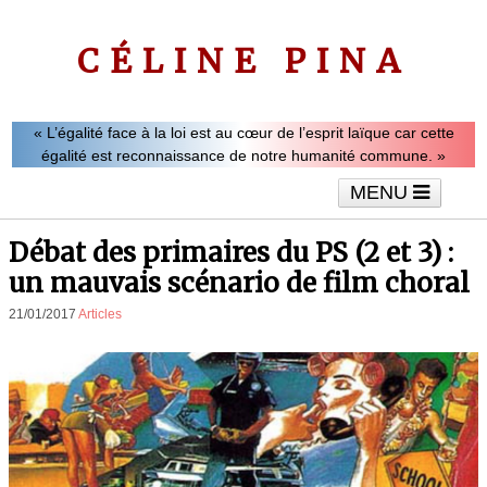
CÉLINE PINA
« L’égalité face à la loi est au cœur de l’esprit laïque car cette
égalité est reconnaissance de notre humanité commune. »
MENU
Accueil
Le mot de Céline Pina
Tribunes
Débat des primaires du PS (2 et 3) :
Interviews
Vidéos
Articles
un mauvais scénario de film choral
21/01/2017
Articles