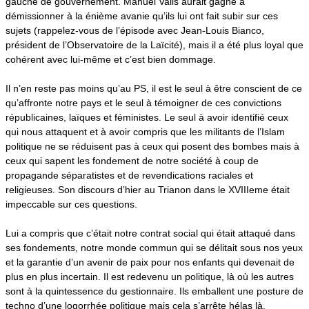
gauche de gouvernement. Manuel Valls aurait gagné à
démissionner à la énième avanie qu’ils lui ont fait subir sur ces
sujets (rappelez-vous de l’épisode avec Jean-Louis Bianco,
président de l’Observatoire de la Laïcité), mais il a été plus loyal que
cohérent avec lui-même et c’est bien dommage.
Il n’en reste pas moins qu’au PS, il est le seul à être conscient de ce
qu’affronte notre pays et le seul à témoigner de ces convictions
républicaines, laïques et féministes. Le seul à avoir identifié ceux
qui nous attaquent et à avoir compris que les militants de l’Islam
politique ne se réduisent pas à ceux qui posent des bombes mais à
ceux qui sapent les fondement de notre société à coup de
propagande séparatistes et de revendications raciales et
religieuses. Son discours d’hier au Trianon dans le XVIIIeme était
impeccable sur ces questions.
Lui a compris que c’était notre contrat social qui était attaqué dans
ses fondements, notre monde commun qui se délitait sous nos yeux
et la garantie d’un avenir de paix pour nos enfants qui devenait de
plus en plus incertain. Il est redevenu un politique, là où les autres
sont à la quintessence du gestionnaire. Ils emballent une posture de
techno d’une logorrhée politique mais cela s’arrête hélas là.