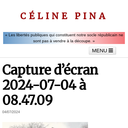
CÉLINE PINA
« Les libertés publiques qui constituent notre socle républicain ne
sont pas à vendre à la découpe. »
MENU
Accueil
Le mot de Céline Pina
Tribunes
Capture d’écran
Interviews
Vidéos
Articles
2024-07-04 à
08.47.09
04/07/2024