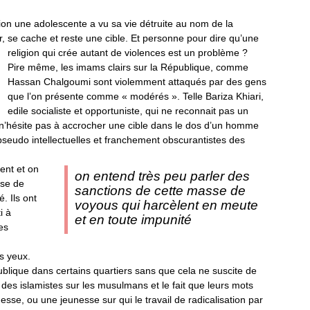
ion une adolescente a vu sa vie détruite au nom de la
r, se cache et reste une cible. Et
personne pour dire qu’une
religion qui crée autant de violences est un problème ?
Pire même, les imams clairs sur la République, comme
Hassan Chalgoumi sont violemment attaqués par des gens
que l’on présente comme « modérés ». Telle Bariza Khiari,
edile socialiste et opportuniste, qui ne reconnait pas un
 n’hésite pas à accrocher une cible dans le dos d’un homme
 pseudo intellectuelles et franchement obscurantistes des
ent et
on
on entend très peu parler des
sse de
sanctions de cette masse de
té
. Ils ont
voyous qui harcèlent en meute
i à
et en toute impunité
es
s yeux.
publique dans certains quartiers sans que cela ne suscite de
e des islamistes sur les musulmans et le fait que leurs mots
nesse, ou une jeunesse sur qui le travail de radicalisation par