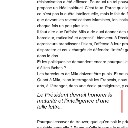
réislamisation a été efficace. Pourquoi un tel pouv
propose un idéal spirituel. C’est faux. Parce qu’elle
ce n’est pas la quête intellectuelle, mais le fait de 
que devant les revendications islamistes, les insti
chaque fois un peu plus loin.
Il faut dire que l’affaire Mila a de quoi donner des 
harceleur, radicalisé et agressif : bienvenu à l’éc
agresseurs brandissent l’islam, l’offense à leur p
disparaitre et ceux chargés de défendre l’intérêt 
dans le dos.
Et les politiques se demandent encore pourquoi leu
d’élites lâches ?
Les harceleurs de Mila doivent être punis. Et nous d
Quant à Mila, si on interrogeait les Français, nous 
arts, à l’étranger, dans une école prestigieuse, y c
Le Président devrait honorer la
maturité et l’intelligence d’une
telle lettre.
Pourquoi essayer de trouver, quel qu’en soit le pri
enviable pour elle ? Parce qu’elle incarne le meille