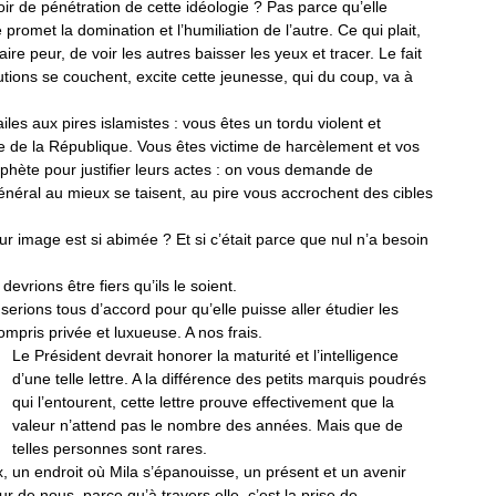
oir de pénétration de cette idéologie ? Pas parce qu’elle
 promet la domination et l’humiliation de l’autre. Ce qui plait,
faire peur, de voir les autres baisser les yeux et tracer. Le fait
tutions se couchent, excite cette jeunesse, qui du coup, va à
ailes aux pires islamistes : vous êtes un tordu violent et
ole de la République. Vous êtes victime de harcèlement et vos
rophète pour justifier leurs actes : on vous demande de
général au mieux se taisent, au pire vous accrochent des cibles
r image est si abimée ? Et si c’était parce que nul n’a besoin
evrions être fiers qu’ils le soient.
serions tous d’accord pour qu’elle puisse aller étudier les
ompris privée et luxueuse. A nos frais.
Le Président devrait honorer la maturité et l’intelligence
d’une telle lettre.
A la différence des petits marquis poudrés
qui l’entourent, cette lettre prouve effectivement que la
valeur n’attend pas le nombre des années. Mais que de
telles personnes sont rares.
x, un endroit où Mila s’épanouisse, un présent et un avenir
ur de nous, parce qu’à travers elle, c’est la prise de