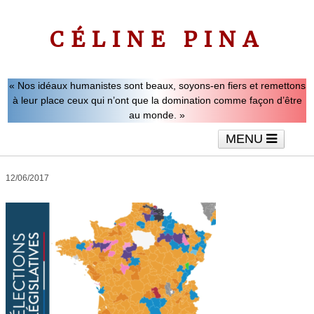
CÉLINE PINA
« Nos idéaux humanistes sont beaux, soyons-en fiers et remettons
à leur place ceux qui n’ont que la domination comme façon d’être
au monde. »
MENU
Accueil
Le mot de Céline Pina
Tribunes
12/06/2017
Interviews
Vidéos
Articles