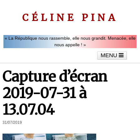
CÉLINE PINA
« La République nous rassemble, elle nous grandit. Menacée, elle
nous appelle ! »
MENU
Accueil
Le mot de Céline Pina
Tribunes
Capture d’écran
Interviews
Vidéos
Articles
2019-07-31 à
13.07.04
31/07/2019