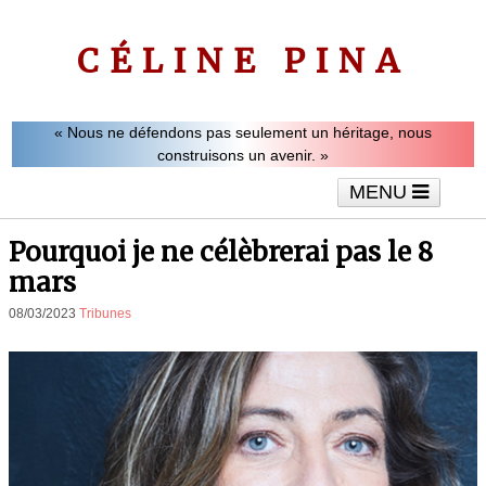
CÉLINE PINA
« Nous ne défendons pas seulement un héritage, nous
construisons un avenir. »
MENU
Accueil
Le mot de Céline Pina
Tribunes
Pourquoi je ne célèbrerai pas le 8
Interviews
Vidéos
Articles
mars
08/03/2023
Tribunes