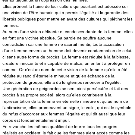
est au taquet dans l’oppression des femmes.
Elles prônent la haine de leur culture qui pourtant est adossée sur
une vision de l’être humain qui a permis l’égalité et la garantie des
libertés publiques pour mettre en avant des cultures qui piétinent les
femmes.
Au nom d’une vision délirante et condescendante de la femme, elles
en font une victime absolue. Sa parole ne souffre aucune
contradiction car une femme ne saurait mentir, toute accusation
d’une femme envers un homme doit devenir condamnation de celui-
ci sans autre forme de procès. La femme est réduite à la faiblesse,
créature innocente et incapable de malice, un enfant à protéger en
somme. Or
c’est au nom de cette vision de la femme qu’elle a été
réduite au rang d’éternelle mineure et qu’en échange de la
protection du groupe, elle a dû longtemps renoncer à l’égalité.
Une génération de geignardes se sent ainsi persécutée et fait des
procès à sa propre société, alors qu’elles contribuent à la
représentation de la femme en éternelle mineure et qu’au nom de
l’antiracisme, elles promeuvent un signe, le voile, qui est le symbole
du refus d’accorder aux femmes l’égalité et qui dit aussi que leur
corps est fondamentalement impur.
En revanche les mêmes qualifient de leurre tous les progrès
réalisés en occident, le fait que les femmes aient accès comme les