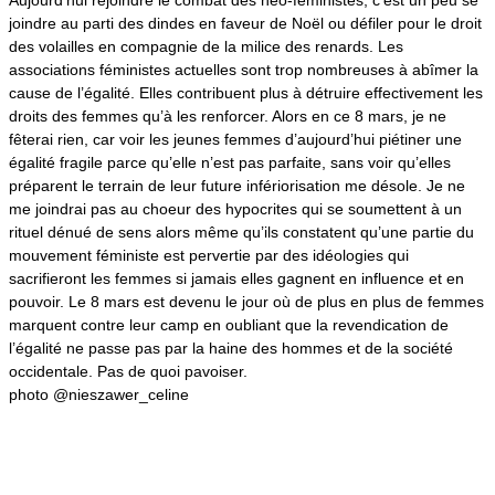
Aujourd’hui rejoindre le combat des néo-feministes, c’est un peu se
joindre au parti des dindes en faveur de Noël ou défiler pour le droit
des volailles en compagnie de la milice des renards. Les
associations féministes actuelles sont trop nombreuses à abîmer la
cause de l’égalité. Elles contribuent plus à détruire effectivement les
droits des femmes qu’à les renforcer. Alors en ce 8 mars, je ne
fêterai rien, car
voir les jeunes femmes d’aujourd’hui piétiner une
égalité fragile parce qu’elle n’est pas parfaite, sans voir qu’elles
préparent le terrain de leur future infériorisation me désole
. Je ne
me joindrai pas au choeur des hypocrites qui se soumettent à un
rituel dénué de sens alors même qu’ils constatent qu’une partie du
mouvement féministe est pervertie par des idéologies qui
sacrifieront les femmes si jamais elles gagnent en influence et en
pouvoir. Le 8 mars est devenu le jour où de plus en plus de femmes
marquent contre leur camp en oubliant que la revendication de
l’égalité ne passe pas par la haine des hommes et de la société
occidentale. Pas de quoi pavoiser.
photo @nieszawer_celine