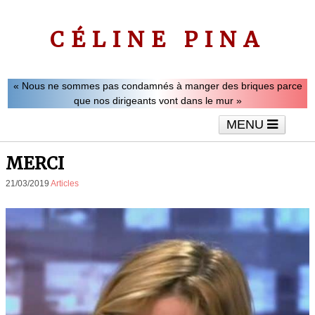
CÉLINE PINA
« Nous ne sommes pas condamnés à manger des briques parce
que nos dirigeants vont dans le mur »
MENU
Accueil
Le mot de Céline Pina
Tribunes
MERCI
Interviews
Vidéos
Articles
21/03/2019
Articles