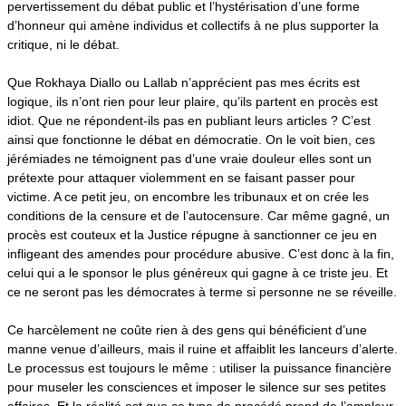
pervertissement du débat public et l’hystérisation d’une forme
d’honneur qui amène individus et collectifs à ne plus supporter la
critique, ni le débat.
Que Rokhaya Diallo ou Lallab n’apprécient pas mes écrits est
logique, ils n’ont rien pour leur plaire, qu’ils partent en procès est
idiot. Que ne répondent-ils pas en publiant leurs articles ? C’est
ainsi que fonctionne le débat en démocratie. On le voit bien, ces
jérémiades ne témoignent pas d’une vraie douleur elles sont un
prétexte pour attaquer violemment en se faisant passer pour
victime. A ce petit jeu, on encombre les tribunaux et on crée les
conditions de la censure et de l’autocensure. Car même gagné, un
procès est couteux et la Justice répugne à sanctionner ce jeu en
infligeant des amendes pour procédure abusive. C’est donc à la fin,
celui qui a le sponsor le plus généreux qui gagne à ce triste jeu. Et
ce ne seront pas les démocrates à terme si personne ne se réveille.
Ce harcèlement ne coûte rien à des gens qui bénéficient d’une
manne venue d’ailleurs, mais il ruine et affaiblit les lanceurs d’alerte.
Le processus est toujours le même : utiliser la puissance financière
pour museler les consciences et imposer le silence sur ses petites