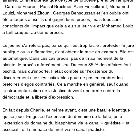
affaires. Et la réalité est que ce type de procédé prend de l’ampleur
: Caroline Fourest, Pascal Bruckner, Alain Finkielkraut, Mohamed
Louizi, Mohamed Zitouni, Georges Bensoussan et j’en oublie ont
été attaqués ainsi. Ils ont gagné leurs procès, mais tous sont
conscients de l’impact que cela a eu sur leur vie et Mohamed Louizi
a failli craquer au 6ème procès.
Le jeu ne s’arrêtera pas, parce qu’il est trop facile : prétexter l’injure
publique ou la diffamation, c’est obtenir la mise en examen. Elle est
automatique. Dans ces cas précis, pas de tri au moment de la
plainte, le procès a forcément lieu. Du coup 85 % des affaires font
pschitt, mais qu’importe. Il était compté sur l’existence du
discernement chez les justiciables pour ne pas encombrer les
prétoires d’égos contrariés. Cela marche en général, sauf quand
l’instrumentalisation de la Justice devient une arme contre la
démocratie et la liberté d’expression.
En fait depuis Charlie, et même avant, c’est une bataille identique
qui se joue. En guise d’extension du domaine de la lutte, on a
l’extension du domaine du blasphème via le canal « quiétiste » et
associatif et la menace de mort via le canal jihadiste.