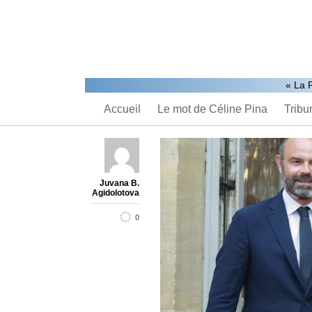
« La 
Accueil
Le mot de Céline Pina
Tribu
Juvana B.
Agidolotova
0