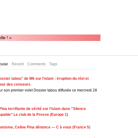
le ! »
pular
Recent
Comments
Tags
ssier tabou" de M6 sur l'islam : irruption du réel et
tour des censeurs
r son premier volet Dossier tabou diffusée ce mercredi 28
Pina terrifiante de vérité sur l'islam dans "Silence
upable" Le club de la Presse (Europe 1)
lamisme, Celine Pina dénonce — C à vous (France 5)