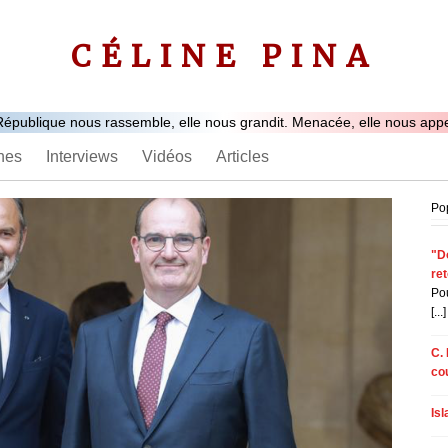
CÉLINE PINA
République nous rassemble, elle nous grandit. Menacée, elle nous appel
nes
Interviews
Vidéos
Articles
Po
"Do
re
Pou
[...]
C. 
co
Is