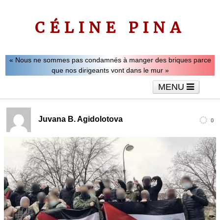
CÉLINE PINA
« Nous ne sommes pas condamnés à manger des briques parce
que nos dirigeants vont dans le mur »
MENU
Accueil
Le mot de Céline Pina
Tribunes
Juvana B. Agidolotova
0
Interviews
Vidéos
Articles