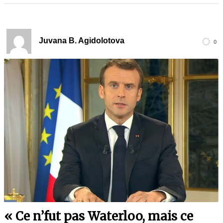
Juvana B. Agidolotova
0
« Ce n’fut pas Waterloo, mais ce