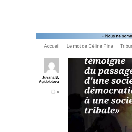
« Nous ne somm
Accueil
Le mot de Céline Pina
Tribu
Juvana B.
Agidolotova
0