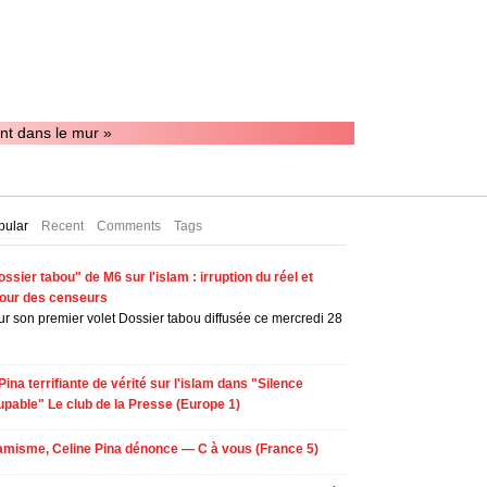
t dans le mur »
pular
Recent
Comments
Tags
ssier tabou" de M6 sur l'islam : irruption du réel et
tour des censeurs
r son premier volet Dossier tabou diffusée ce mercredi 28
Pina terrifiante de vérité sur l'islam dans "Silence
upable" Le club de la Presse (Europe 1)
lamisme, Celine Pina dénonce — C à vous (France 5)