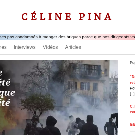
CÉLINE PINA
es pas condamnés à manger des briques parce que nos dirigeants von
nes
Interviews
Vidéos
Articles
Po
"Do
re
Pou
[...]
C. 
co
Is