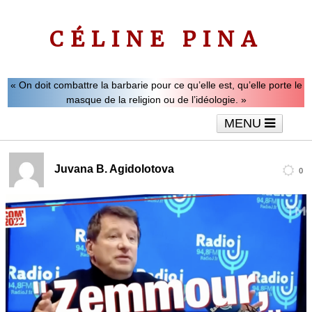
CÉLINE PINA
« On doit combattre la barbarie pour ce qu’elle est, qu’elle porte le
masque de la religion ou de l’idéologie. »
MENU
Accueil
Le mot de Céline Pina
Tribunes
Juvana B. Agidolotova
0
Interviews
Vidéos
Articles