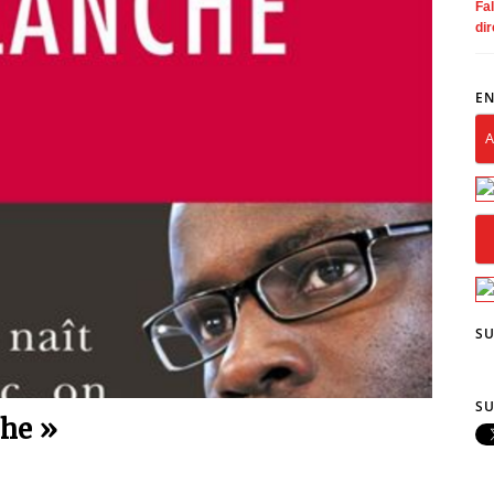
Fal
dir
EN
A
SU
SU
che »