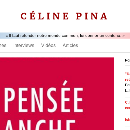
CÉLINE PINA
« Il faut refonder notre monde commun, lui donner un contenu. »
nes
Interviews
Vidéos
Articles
Po
"Do
re
Pou
[...]
C. 
co
Is