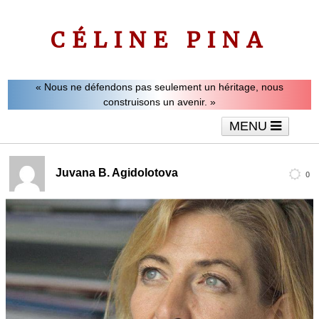
CÉLINE PINA
« Nous ne défendons pas seulement un héritage, nous
construisons un avenir. »
MENU
Accueil
Le mot de Céline Pina
Tribunes
Juvana B. Agidolotova
0
Interviews
Vidéos
Articles