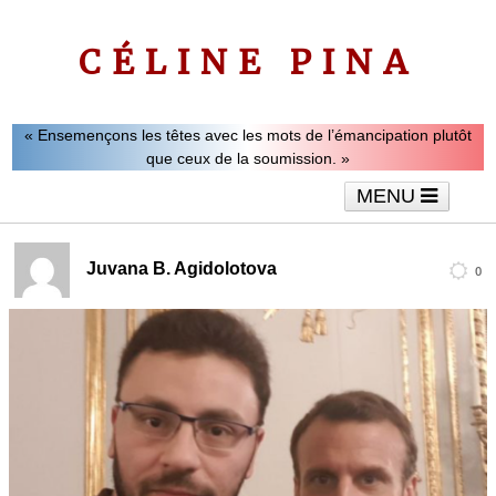
CÉLINE PINA
« Ensemençons les têtes avec les mots de l’émancipation plutôt
que ceux de la soumission. »
MENU
Accueil
Le mot de Céline Pina
Tribunes
Juvana B. Agidolotova
0
Interviews
Vidéos
Articles