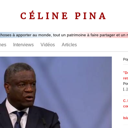
CÉLINE PINA
hoses à apporter au monde, tout un patrimoine à faire partager et u
nes
Interviews
Vidéos
Articles
Po
"Do
re
Pou
[...]
C. 
co
Is