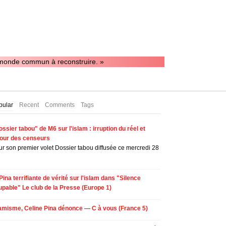
n monde commun à reconstruire. »
pular
Recent
Comments
Tags
ssier tabou" de M6 sur l'islam : irruption du réel et
tour des censeurs
r son premier volet Dossier tabou diffusée ce mercredi 28
Pina terrifiante de vérité sur l'islam dans "Silence
upable" Le club de la Presse (Europe 1)
lamisme, Celine Pina dénonce — C à vous (France 5)