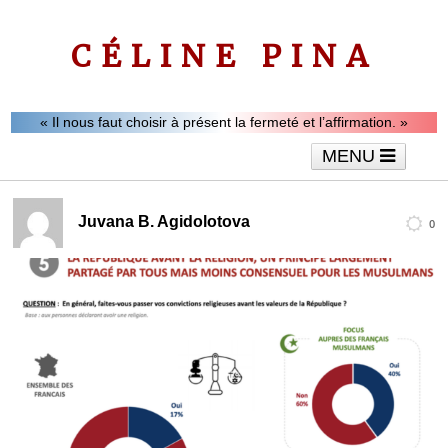
CÉLINE PINA
« Il nous faut choisir à présent la fermeté et l’affirmation. »
MENU
Accueil
Le mot de Céline Pina
Tribunes
Juvana B. Agidolotova
0
Interviews
Vidéos
Articles