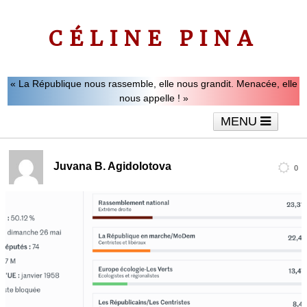
CÉLINE PINA
« La République nous rassemble, elle nous grandit. Menacée, elle
nous appelle ! »
MENU
Accueil
Le mot de Céline Pina
Tribunes
Juvana B. Agidolotova
0
Interviews
Vidéos
Articles