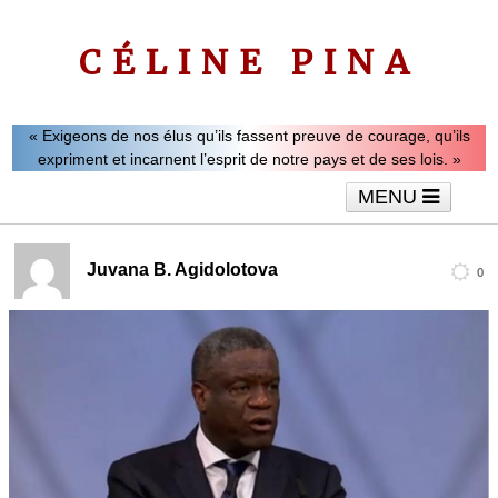
CÉLINE PINA
« Exigeons de nos élus qu’ils fassent preuve de courage, qu’ils
expriment et incarnent l’esprit de notre pays et de ses lois. »
MENU
Accueil
Le mot de Céline Pina
Tribunes
Juvana B. Agidolotova
0
Interviews
Vidéos
Articles