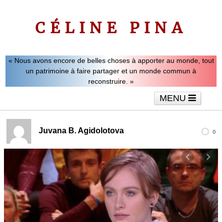
CÉLINE PINA
« Nous avons encore de belles choses à apporter au monde, tout
un patrimoine à faire partager et un monde commun à
reconstruire. »
MENU
Accueil
Le mot de Céline Pina
Tribunes
Juvana B. Agidolotova
0
Interviews
Vidéos
Articles